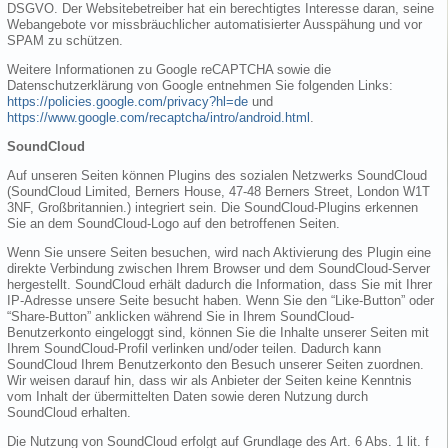
DSGVO. Der Websitebetreiber hat ein berechtigtes Interesse daran, seine
Webangebote vor missbräuchlicher automatisierter Ausspähung und vor
SPAM zu schützen.
Weitere Informationen zu Google reCAPTCHA sowie die
Datenschutzerklärung von Google entnehmen Sie folgenden Links:
https://policies.google.com/privacy?hl=de
und
https://www.google.com/recaptcha/intro/android.html
.
SoundCloud
Auf unseren Seiten können Plugins des sozialen Netzwerks SoundCloud
(SoundCloud Limited, Berners House, 47-48 Berners Street, London W1T
3NF, Großbritannien.) integriert sein. Die SoundCloud-Plugins erkennen
Sie an dem SoundCloud-Logo auf den betroffenen Seiten.
Wenn Sie unsere Seiten besuchen, wird nach Aktivierung des Plugin eine
direkte Verbindung zwischen Ihrem Browser und dem SoundCloud-Server
hergestellt. SoundCloud erhält dadurch die Information, dass Sie mit Ihrer
IP-Adresse unsere Seite besucht haben. Wenn Sie den “Like-Button” oder
“Share-Button” anklicken während Sie in Ihrem SoundCloud-
Benutzerkonto eingeloggt sind, können Sie die Inhalte unserer Seiten mit
Ihrem SoundCloud-Profil verlinken und/oder teilen. Dadurch kann
SoundCloud Ihrem Benutzerkonto den Besuch unserer Seiten zuordnen.
Wir weisen darauf hin, dass wir als Anbieter der Seiten keine Kenntnis
vom Inhalt der übermittelten Daten sowie deren Nutzung durch
SoundCloud erhalten.
Die Nutzung von SoundCloud erfolgt auf Grundlage des Art. 6 Abs. 1 lit. f