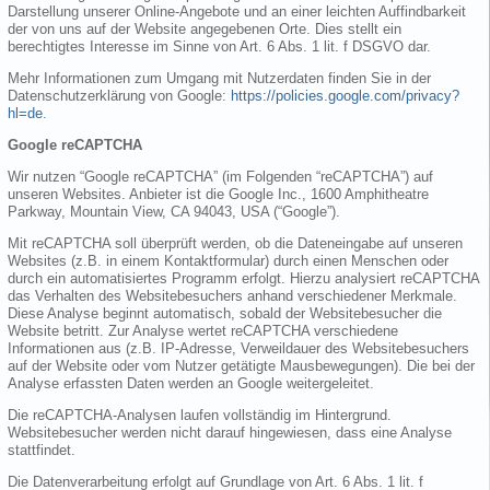
Darstellung unserer Online-Angebote und an einer leichten Auffindbarkeit
der von uns auf der Website angegebenen Orte. Dies stellt ein
berechtigtes Interesse im Sinne von Art. 6 Abs. 1 lit. f DSGVO dar.
Mehr Informationen zum Umgang mit Nutzerdaten finden Sie in der
Datenschutzerklärung von Google:
https://policies.google.com/privacy?
hl=de
.
Google reCAPTCHA
Wir nutzen “Google reCAPTCHA” (im Folgenden “reCAPTCHA”) auf
unseren Websites. Anbieter ist die Google Inc., 1600 Amphitheatre
Parkway, Mountain View, CA 94043, USA (“Google”).
Mit reCAPTCHA soll überprüft werden, ob die Dateneingabe auf unseren
Websites (z.B. in einem Kontaktformular) durch einen Menschen oder
durch ein automatisiertes Programm erfolgt. Hierzu analysiert reCAPTCHA
das Verhalten des Websitebesuchers anhand verschiedener Merkmale.
Diese Analyse beginnt automatisch, sobald der Websitebesucher die
Website betritt. Zur Analyse wertet reCAPTCHA verschiedene
Informationen aus (z.B. IP-Adresse, Verweildauer des Websitebesuchers
auf der Website oder vom Nutzer getätigte Mausbewegungen). Die bei der
Analyse erfassten Daten werden an Google weitergeleitet.
Die reCAPTCHA-Analysen laufen vollständig im Hintergrund.
Websitebesucher werden nicht darauf hingewiesen, dass eine Analyse
stattfindet.
Die Datenverarbeitung erfolgt auf Grundlage von Art. 6 Abs. 1 lit. f