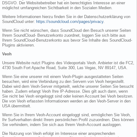
DSGVO. Der Websitebetreiber hat ein berechtigtes Interesse an einer
möglichst umfangreichen Sichtbarkeit in den Sozialen Medien.
Weitere Informationen hierzu finden Sie in der Datenschutzerklärung von
SoundCloud unter:
https://soundcloud.com/pages/privacy
.
Wenn Sie nicht wünschen, dass SoundCloud den Besuch unserer Seiten
Ihrem SoundCloud- Benutzerkonto zuordnet, loggen Sie sich bitte aus
Ihrem SoundCloud-Benutzerkonto aus bevor Sie Inhalte des SoundCloud-
Plugins aktivieren.
Veoh
Unsere Website nutzt Plugins des Videoportals Veoh. Anbieter ist die FC2,
4730 South Fort Apache Road, Suite 300, Las Vegas, NV 89147, USA.
Wenn Sie eine unserer mit einem Veoh-Plugin ausgestatteten Seiten
besuchen, wird eine Verbindung zu den Servern von Veoh hergestellt.
Dabei wird dem Veoh-Server mitgeteilt, welche unserer Seiten Sie besucht
haben. Zudem erlangt Veoh Ihre IP-Adresse. Dies gilt auch dann, wenn
Sie nicht bei Veoh eingeloggt sind oder keinen Account bei Veoh besitzen.
Die von Veoh erfassten Informationen werden an den Veoh-Server in den
USA übermittelt.
Wenn Sie in Ihrem Veoh-Account eingeloggt sind, ermöglichen Sie Veoh,
Ihr Surfverhalten direkt Ihrem persönlichen Profil zuzuordnen. Dies können
Sie verhindern, indem Sie sich aus Ihrem Veoh-Account ausloggen.
Die Nutzung von Veoh erfolgt im Interesse einer ansprechenden