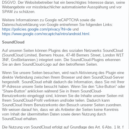
DSGVO. Der Websitebetreiber hat ein berechtigtes Interesse daran, seine
Webangebote vor missbräuchlicher automatisierter Ausspähung und vor
SPAM zu schützen.
Weitere Informationen zu Google reCAPTCHA sowie die
Datenschutzerklärung von Google entnehmen Sie folgenden Links:
https://policies.google.com/privacy?hl=de
und
https://www.google.com/recaptcha/intro/android.html
.
SoundCloud
Auf unseren Seiten können Plugins des sozialen Netzwerks SoundCloud
(SoundCloud Limited, Berners House, 47-48 Berners Street, London W1T
3NF, Großbritannien.) integriert sein. Die SoundCloud-Plugins erkennen
Sie an dem SoundCloud-Logo auf den betroffenen Seiten.
Wenn Sie unsere Seiten besuchen, wird nach Aktivierung des Plugin eine
direkte Verbindung zwischen Ihrem Browser und dem SoundCloud-Server
hergestellt. SoundCloud erhält dadurch die Information, dass Sie mit Ihrer
IP-Adresse unsere Seite besucht haben. Wenn Sie den “Like-Button” oder
“Share-Button” anklicken während Sie in Ihrem SoundCloud-
Benutzerkonto eingeloggt sind, können Sie die Inhalte unserer Seiten mit
Ihrem SoundCloud-Profil verlinken und/oder teilen. Dadurch kann
SoundCloud Ihrem Benutzerkonto den Besuch unserer Seiten zuordnen.
Wir weisen darauf hin, dass wir als Anbieter der Seiten keine Kenntnis
vom Inhalt der übermittelten Daten sowie deren Nutzung durch
SoundCloud erhalten.
Die Nutzung von SoundCloud erfolgt auf Grundlage des Art. 6 Abs. 1 lit. f