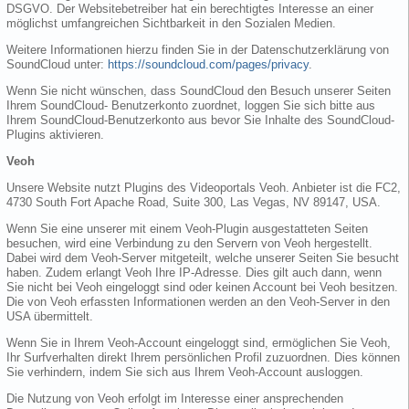
DSGVO. Der Websitebetreiber hat ein berechtigtes Interesse an einer
möglichst umfangreichen Sichtbarkeit in den Sozialen Medien.
Weitere Informationen hierzu finden Sie in der Datenschutzerklärung von
SoundCloud unter:
https://soundcloud.com/pages/privacy
.
Wenn Sie nicht wünschen, dass SoundCloud den Besuch unserer Seiten
Ihrem SoundCloud- Benutzerkonto zuordnet, loggen Sie sich bitte aus
Ihrem SoundCloud-Benutzerkonto aus bevor Sie Inhalte des SoundCloud-
Plugins aktivieren.
Veoh
Unsere Website nutzt Plugins des Videoportals Veoh. Anbieter ist die FC2,
4730 South Fort Apache Road, Suite 300, Las Vegas, NV 89147, USA.
Wenn Sie eine unserer mit einem Veoh-Plugin ausgestatteten Seiten
besuchen, wird eine Verbindung zu den Servern von Veoh hergestellt.
Dabei wird dem Veoh-Server mitgeteilt, welche unserer Seiten Sie besucht
haben. Zudem erlangt Veoh Ihre IP-Adresse. Dies gilt auch dann, wenn
Sie nicht bei Veoh eingeloggt sind oder keinen Account bei Veoh besitzen.
Die von Veoh erfassten Informationen werden an den Veoh-Server in den
USA übermittelt.
Wenn Sie in Ihrem Veoh-Account eingeloggt sind, ermöglichen Sie Veoh,
Ihr Surfverhalten direkt Ihrem persönlichen Profil zuzuordnen. Dies können
Sie verhindern, indem Sie sich aus Ihrem Veoh-Account ausloggen.
Die Nutzung von Veoh erfolgt im Interesse einer ansprechenden