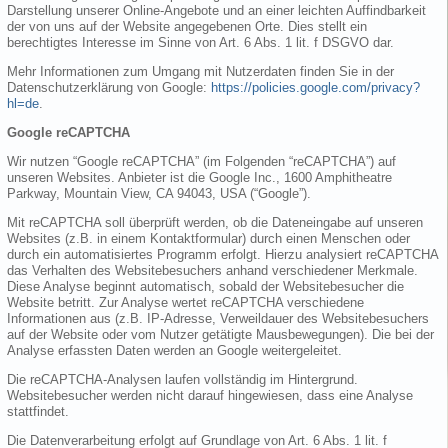
Darstellung unserer Online-Angebote und an einer leichten Auffindbarkeit
der von uns auf der Website angegebenen Orte. Dies stellt ein
berechtigtes Interesse im Sinne von Art. 6 Abs. 1 lit. f DSGVO dar.
Mehr Informationen zum Umgang mit Nutzerdaten finden Sie in der
Datenschutzerklärung von Google:
https://policies.google.com/privacy?
hl=de
.
Google reCAPTCHA
Wir nutzen “Google reCAPTCHA” (im Folgenden “reCAPTCHA”) auf
unseren Websites. Anbieter ist die Google Inc., 1600 Amphitheatre
Parkway, Mountain View, CA 94043, USA (“Google”).
Mit reCAPTCHA soll überprüft werden, ob die Dateneingabe auf unseren
Websites (z.B. in einem Kontaktformular) durch einen Menschen oder
durch ein automatisiertes Programm erfolgt. Hierzu analysiert reCAPTCHA
das Verhalten des Websitebesuchers anhand verschiedener Merkmale.
Diese Analyse beginnt automatisch, sobald der Websitebesucher die
Website betritt. Zur Analyse wertet reCAPTCHA verschiedene
Informationen aus (z.B. IP-Adresse, Verweildauer des Websitebesuchers
auf der Website oder vom Nutzer getätigte Mausbewegungen). Die bei der
Analyse erfassten Daten werden an Google weitergeleitet.
Die reCAPTCHA-Analysen laufen vollständig im Hintergrund.
Websitebesucher werden nicht darauf hingewiesen, dass eine Analyse
stattfindet.
Die Datenverarbeitung erfolgt auf Grundlage von Art. 6 Abs. 1 lit. f