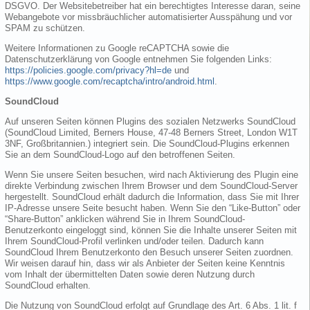
DSGVO. Der Websitebetreiber hat ein berechtigtes Interesse daran, seine
Webangebote vor missbräuchlicher automatisierter Ausspähung und vor
SPAM zu schützen.
Weitere Informationen zu Google reCAPTCHA sowie die
Datenschutzerklärung von Google entnehmen Sie folgenden Links:
https://policies.google.com/privacy?hl=de
und
https://www.google.com/recaptcha/intro/android.html
.
SoundCloud
Auf unseren Seiten können Plugins des sozialen Netzwerks SoundCloud
(SoundCloud Limited, Berners House, 47-48 Berners Street, London W1T
3NF, Großbritannien.) integriert sein. Die SoundCloud-Plugins erkennen
Sie an dem SoundCloud-Logo auf den betroffenen Seiten.
Wenn Sie unsere Seiten besuchen, wird nach Aktivierung des Plugin eine
direkte Verbindung zwischen Ihrem Browser und dem SoundCloud-Server
hergestellt. SoundCloud erhält dadurch die Information, dass Sie mit Ihrer
IP-Adresse unsere Seite besucht haben. Wenn Sie den “Like-Button” oder
“Share-Button” anklicken während Sie in Ihrem SoundCloud-
Benutzerkonto eingeloggt sind, können Sie die Inhalte unserer Seiten mit
Ihrem SoundCloud-Profil verlinken und/oder teilen. Dadurch kann
SoundCloud Ihrem Benutzerkonto den Besuch unserer Seiten zuordnen.
Wir weisen darauf hin, dass wir als Anbieter der Seiten keine Kenntnis
vom Inhalt der übermittelten Daten sowie deren Nutzung durch
SoundCloud erhalten.
Die Nutzung von SoundCloud erfolgt auf Grundlage des Art. 6 Abs. 1 lit. f