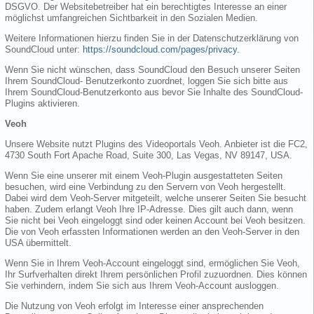
DSGVO. Der Websitebetreiber hat ein berechtigtes Interesse an einer
möglichst umfangreichen Sichtbarkeit in den Sozialen Medien.
Weitere Informationen hierzu finden Sie in der Datenschutzerklärung von
SoundCloud unter:
https://soundcloud.com/pages/privacy
.
Wenn Sie nicht wünschen, dass SoundCloud den Besuch unserer Seiten
Ihrem SoundCloud- Benutzerkonto zuordnet, loggen Sie sich bitte aus
Ihrem SoundCloud-Benutzerkonto aus bevor Sie Inhalte des SoundCloud-
Plugins aktivieren.
Veoh
Unsere Website nutzt Plugins des Videoportals Veoh. Anbieter ist die FC2,
4730 South Fort Apache Road, Suite 300, Las Vegas, NV 89147, USA.
Wenn Sie eine unserer mit einem Veoh-Plugin ausgestatteten Seiten
besuchen, wird eine Verbindung zu den Servern von Veoh hergestellt.
Dabei wird dem Veoh-Server mitgeteilt, welche unserer Seiten Sie besucht
haben. Zudem erlangt Veoh Ihre IP-Adresse. Dies gilt auch dann, wenn
Sie nicht bei Veoh eingeloggt sind oder keinen Account bei Veoh besitzen.
Die von Veoh erfassten Informationen werden an den Veoh-Server in den
USA übermittelt.
Wenn Sie in Ihrem Veoh-Account eingeloggt sind, ermöglichen Sie Veoh,
Ihr Surfverhalten direkt Ihrem persönlichen Profil zuzuordnen. Dies können
Sie verhindern, indem Sie sich aus Ihrem Veoh-Account ausloggen.
Die Nutzung von Veoh erfolgt im Interesse einer ansprechenden