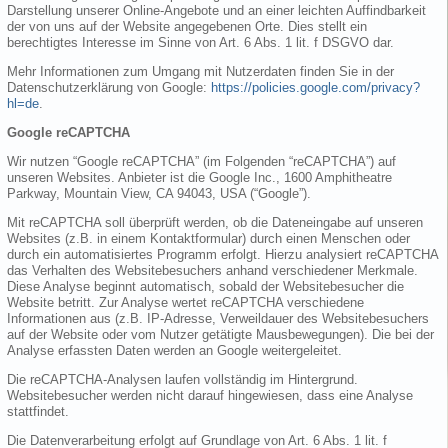
Darstellung unserer Online-Angebote und an einer leichten Auffindbarkeit
der von uns auf der Website angegebenen Orte. Dies stellt ein
berechtigtes Interesse im Sinne von Art. 6 Abs. 1 lit. f DSGVO dar.
Mehr Informationen zum Umgang mit Nutzerdaten finden Sie in der
Datenschutzerklärung von Google:
https://policies.google.com/privacy?
hl=de
.
Google reCAPTCHA
Wir nutzen “Google reCAPTCHA” (im Folgenden “reCAPTCHA”) auf
unseren Websites. Anbieter ist die Google Inc., 1600 Amphitheatre
Parkway, Mountain View, CA 94043, USA (“Google”).
Mit reCAPTCHA soll überprüft werden, ob die Dateneingabe auf unseren
Websites (z.B. in einem Kontaktformular) durch einen Menschen oder
durch ein automatisiertes Programm erfolgt. Hierzu analysiert reCAPTCHA
das Verhalten des Websitebesuchers anhand verschiedener Merkmale.
Diese Analyse beginnt automatisch, sobald der Websitebesucher die
Website betritt. Zur Analyse wertet reCAPTCHA verschiedene
Informationen aus (z.B. IP-Adresse, Verweildauer des Websitebesuchers
auf der Website oder vom Nutzer getätigte Mausbewegungen). Die bei der
Analyse erfassten Daten werden an Google weitergeleitet.
Die reCAPTCHA-Analysen laufen vollständig im Hintergrund.
Websitebesucher werden nicht darauf hingewiesen, dass eine Analyse
stattfindet.
Die Datenverarbeitung erfolgt auf Grundlage von Art. 6 Abs. 1 lit. f