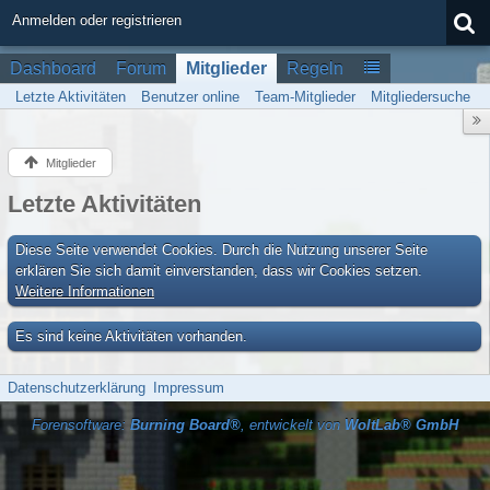
Anmelden oder registrieren
Dashboard
Forum
Mitglieder
Regeln
Letzte Aktivitäten
Benutzer online
Team-Mitglieder
Mitgliedersuche
Mitglieder
Letzte Aktivitäten
Diese Seite verwendet Cookies. Durch die Nutzung unserer Seite
erklären Sie sich damit einverstanden, dass wir Cookies setzen.
Weitere Informationen
Es sind keine Aktivitäten vorhanden.
Datenschutzerklärung
Impressum
Forensoftware:
Burning Board®
, entwickelt von
WoltLab® GmbH