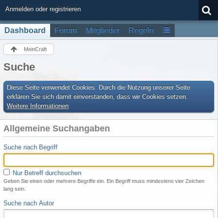
Anmelden oder registrieren
Dashboard
Forum
Mitglieder
Regeln
MeinCraft
Suche
Diese Seite verwendet Cookies. Durch die Nutzung unserer Seite
erklären Sie sich damit einverstanden, dass wir Cookies setzen.
Weitere Informationen
Allgemeine Suchangaben
Suche nach Begriff
Nur Betreff durchsuchen
Geben Sie einen oder mehrere Begriffe ein. Ein Begriff muss mindestens vier Zeichen
lang sein.
Suche nach Autor