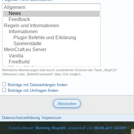
Mehrfache Markierungen sind durch zusätzliches Drücken der Taste „Strg/Ctrl“
(Windows) oder „Befehl/Command“ (Mac OS) möglich.
Beiträge mit Dateianhängen finden
Beiträge mit Umfragen finden
Datenschutzerklärung
Impressum
Forensoftware:
Burning Board®
, entwickelt von
WoltLab® GmbH