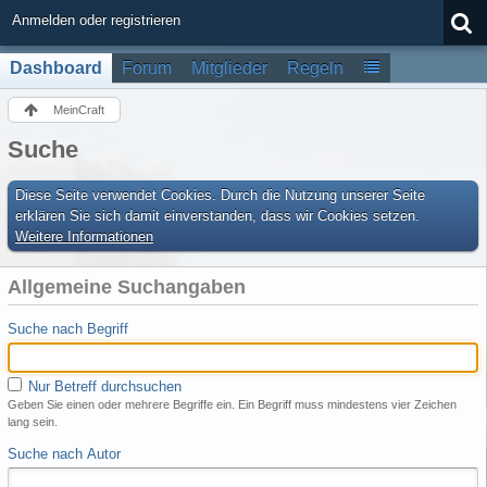
Anmelden oder registrieren
Dashboard
Forum
Mitglieder
Regeln
MeinCraft
Suche
Diese Seite verwendet Cookies. Durch die Nutzung unserer Seite
erklären Sie sich damit einverstanden, dass wir Cookies setzen.
Weitere Informationen
Allgemeine Suchangaben
Suche nach Begriff
Nur Betreff durchsuchen
Geben Sie einen oder mehrere Begriffe ein. Ein Begriff muss mindestens vier Zeichen
lang sein.
Suche nach Autor