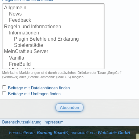
Mehrfache Markierungen sind durch zusätzliches Drücken der Taste „Strg/Ctrl“
(Windows) oder „Befehl/Command“ (Mac OS) möglich.
Beiträge mit Dateianhängen finden
Beiträge mit Umfragen finden
Datenschutzerklärung
Impressum
Forensoftware:
Burning Board®
, entwickelt von
WoltLab® GmbH