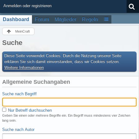
Anmelden oder registrieren
Dashboard
Forum
Mitglieder
Regeln
MeinCraft
Suche
Diese Seite verwendet Cookies. Durch die Nutzung unserer Seite
erklären Sie sich damit einverstanden, dass wir Cookies setzen.
Weitere Informationen
Allgemeine Suchangaben
Suche nach Begriff
Nur Betreff durchsuchen
Geben Sie einen oder mehrere Begriffe ein. Ein Begriff muss mindestens vier Zeichen
lang sein.
Suche nach Autor