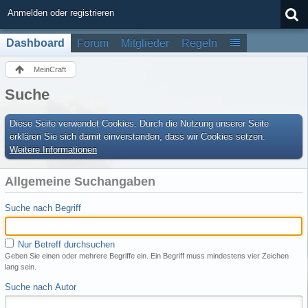
Anmelden oder registrieren
Dashboard
Forum
Mitglieder
Regeln
MeinCraft
Suche
Diese Seite verwendet Cookies. Durch die Nutzung unserer Seite
erklären Sie sich damit einverstanden, dass wir Cookies setzen.
Weitere Informationen
Allgemeine Suchangaben
Suche nach Begriff
Nur Betreff durchsuchen
Geben Sie einen oder mehrere Begriffe ein. Ein Begriff muss mindestens vier Zeichen
lang sein.
Suche nach Autor