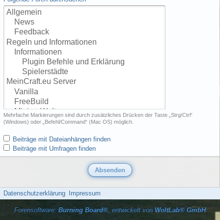
Mehrfache Markierungen sind durch zusätzliches Drücken der Taste „Strg/Ctrl“
(Windows) oder „Befehl/Command“ (Mac OS) möglich.
Beiträge mit Dateianhängen finden
Beiträge mit Umfragen finden
Datenschutzerklärung
Impressum
Forensoftware:
Burning Board®
, entwickelt von
WoltLab® GmbH