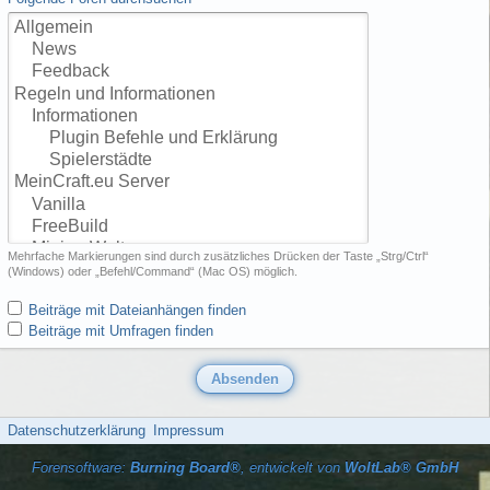
Mehrfache Markierungen sind durch zusätzliches Drücken der Taste „Strg/Ctrl“
(Windows) oder „Befehl/Command“ (Mac OS) möglich.
Beiträge mit Dateianhängen finden
Beiträge mit Umfragen finden
Datenschutzerklärung
Impressum
Forensoftware:
Burning Board®
, entwickelt von
WoltLab® GmbH