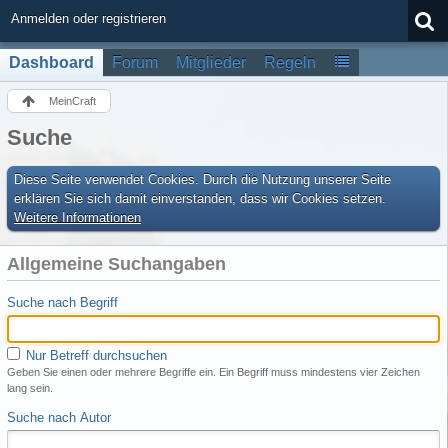
Anmelden oder registrieren
Dashboard
Forum
Mitglieder
Regeln
MeinCraft
Suche
Diese Seite verwendet Cookies. Durch die Nutzung unserer Seite
erklären Sie sich damit einverstanden, dass wir Cookies setzen.
Weitere Informationen
Allgemeine Suchangaben
Suche nach Begriff
Nur Betreff durchsuchen
Geben Sie einen oder mehrere Begriffe ein. Ein Begriff muss mindestens vier Zeichen
lang sein.
Suche nach Autor