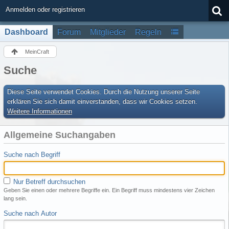
Anmelden oder registrieren
Dashboard
Forum
Mitglieder
Regeln
MeinCraft
Suche
Diese Seite verwendet Cookies. Durch die Nutzung unserer Seite
erklären Sie sich damit einverstanden, dass wir Cookies setzen.
Weitere Informationen
Allgemeine Suchangaben
Suche nach Begriff
Nur Betreff durchsuchen
Geben Sie einen oder mehrere Begriffe ein. Ein Begriff muss mindestens vier Zeichen
lang sein.
Suche nach Autor