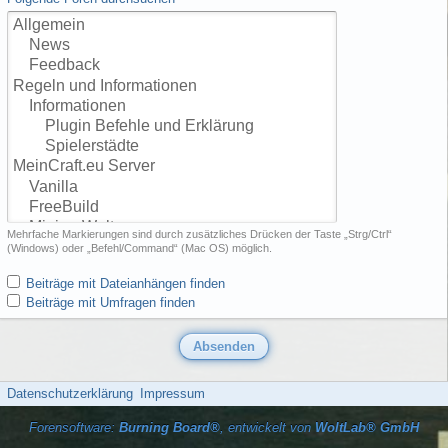
Mehrfache Markierungen sind durch zusätzliches Drücken der Taste „Strg/Ctrl“
(Windows) oder „Befehl/Command“ (Mac OS) möglich.
Beiträge mit Dateianhängen finden
Beiträge mit Umfragen finden
Datenschutzerklärung
Impressum
Forensoftware:
Burning Board®
, entwickelt von
WoltLab® GmbH