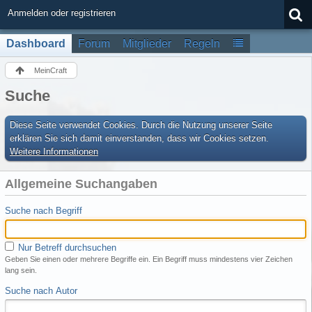
Anmelden oder registrieren
Dashboard
Forum
Mitglieder
Regeln
MeinCraft
Suche
Diese Seite verwendet Cookies. Durch die Nutzung unserer Seite
erklären Sie sich damit einverstanden, dass wir Cookies setzen.
Weitere Informationen
Allgemeine Suchangaben
Suche nach Begriff
Nur Betreff durchsuchen
Geben Sie einen oder mehrere Begriffe ein. Ein Begriff muss mindestens vier Zeichen
lang sein.
Suche nach Autor