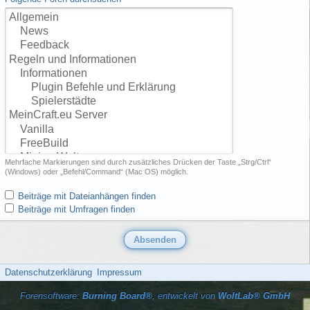
Mehrfache Markierungen sind durch zusätzliches Drücken der Taste „Strg/Ctrl“
(Windows) oder „Befehl/Command“ (Mac OS) möglich.
Beiträge mit Dateianhängen finden
Beiträge mit Umfragen finden
Datenschutzerklärung
Impressum
Forensoftware:
Burning Board®
, entwickelt von
WoltLab® GmbH