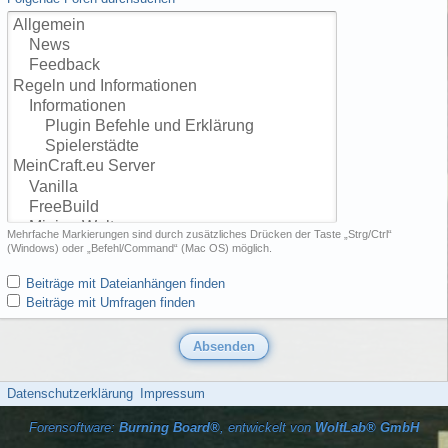
Mehrfache Markierungen sind durch zusätzliches Drücken der Taste „Strg/Ctrl“
(Windows) oder „Befehl/Command“ (Mac OS) möglich.
Beiträge mit Dateianhängen finden
Beiträge mit Umfragen finden
Datenschutzerklärung
Impressum
Forensoftware:
Burning Board®
, entwickelt von
WoltLab® GmbH