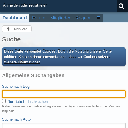
Anmelden oder registrieren
Dashboard
Forum
Mitglieder
Regeln
MeinCraft
Suche
Diese Seite verwendet Cookies. Durch die Nutzung unserer Seite
erklären Sie sich damit einverstanden, dass wir Cookies setzen.
Weitere Informationen
Allgemeine Suchangaben
Suche nach Begriff
Nur Betreff durchsuchen
Geben Sie einen oder mehrere Begriffe ein. Ein Begriff muss mindestens vier Zeichen
lang sein.
Suche nach Autor