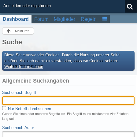
Anmelden oder registrieren
Dashboard
Forum
Mitglieder
Regeln
MeinCraft
Suche
Diese Seite verwendet Cookies. Durch die Nutzung unserer Seite
erklären Sie sich damit einverstanden, dass wir Cookies setzen.
Weitere Informationen
Allgemeine Suchangaben
Suche nach Begriff
Nur Betreff durchsuchen
Geben Sie einen oder mehrere Begriffe ein. Ein Begriff muss mindestens vier Zeichen
lang sein.
Suche nach Autor