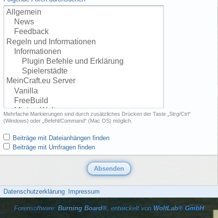
Mehrfache Markierungen sind durch zusätzliches Drücken der Taste „Strg/Ctrl“
(Windows) oder „Befehl/Command“ (Mac OS) möglich.
Beiträge mit Dateianhängen finden
Beiträge mit Umfragen finden
Datenschutzerklärung
Impressum
Forensoftware:
Burning Board®
, entwickelt von
WoltLab® GmbH