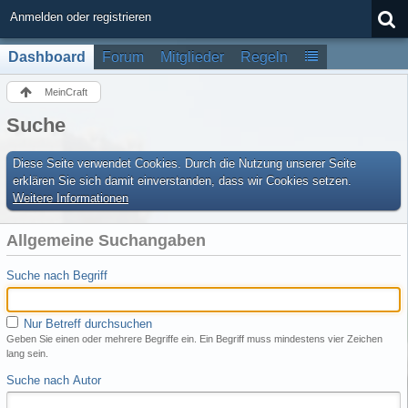
Anmelden oder registrieren
Dashboard
Forum
Mitglieder
Regeln
MeinCraft
Suche
Diese Seite verwendet Cookies. Durch die Nutzung unserer Seite
erklären Sie sich damit einverstanden, dass wir Cookies setzen.
Weitere Informationen
Allgemeine Suchangaben
Suche nach Begriff
Nur Betreff durchsuchen
Geben Sie einen oder mehrere Begriffe ein. Ein Begriff muss mindestens vier Zeichen
lang sein.
Suche nach Autor