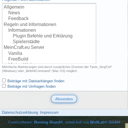
Mehrfache Markierungen sind durch zusätzliches Drücken der Taste „Strg/Ctrl“
(Windows) oder „Befehl/Command“ (Mac OS) möglich.
Beiträge mit Dateianhängen finden
Beiträge mit Umfragen finden
Datenschutzerklärung
Impressum
Forensoftware:
Burning Board®
, entwickelt von
WoltLab® GmbH