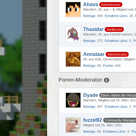
Ahava
Administrator
Männlich
28
aus ~ $
Mitglied seit
Beiträge
444
Erhaltene Likes
20
Thasidar
Vanillachef
Männlich
40
aus Fürth(Franken)
M
Beiträge
270
Erhaltene Likes
5
P
Annataar
Administrator
69
aus Köln, Deutschland
Mitglied
Beiträge
88
Punkte
640
Foren-Moderator
2
Dyade
Ehem. Admin der Herz
Männlich
Mitglied seit 25. März 201
Beiträge
267
Erhaltene Likes
2
P
fuzzel92
Community-Manager
Mitglied seit 25. März 2011
Beiträge
68
Erhaltene Likes
5
Pu