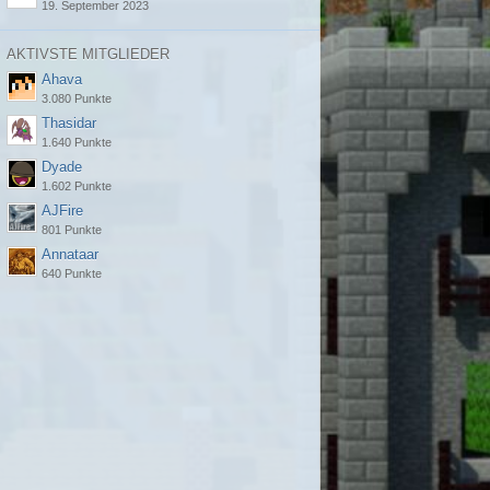
19. September 2023
AKTIVSTE MITGLIEDER
Ahava
3.080 Punkte
Thasidar
1.640 Punkte
Dyade
1.602 Punkte
AJFire
801 Punkte
Annataar
640 Punkte