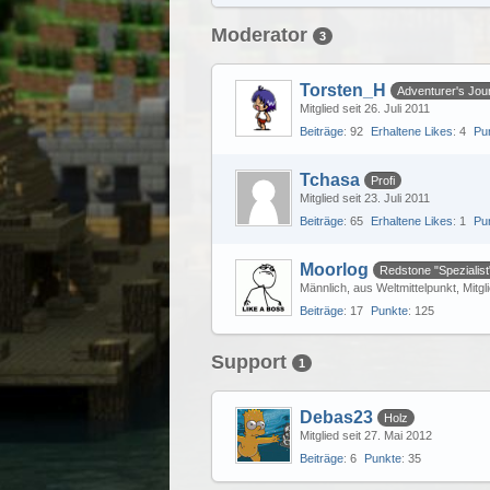
Moderator
3
Torsten_H
Adventurer's Jou
Mitglied seit 26. Juli 2011
Beiträge
92
Erhaltene Likes
4
Pu
Tchasa
Profi
Mitglied seit 23. Juli 2011
Beiträge
65
Erhaltene Likes
1
Pu
Moorlog
Redstone "Spezialist
Männlich
aus Weltmittelpunkt
Mitgl
Beiträge
17
Punkte
125
Support
1
Debas23
Holz
Mitglied seit 27. Mai 2012
Beiträge
6
Punkte
35