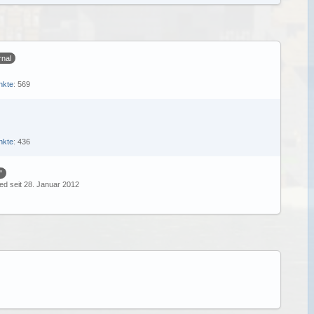
rnal
nkte
569
nkte
436
"
ied seit 28. Januar 2012