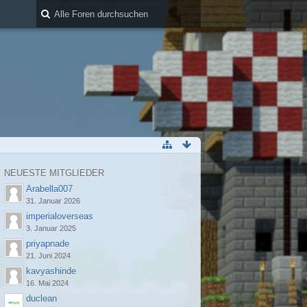
NEUESTE MITGLIEDER
Arabella007
31. Januar 2026
imperialoverseas
3. Januar 2025
priyapnade
21. Juni 2024
kavyashinde
16. Mai 2024
duclean