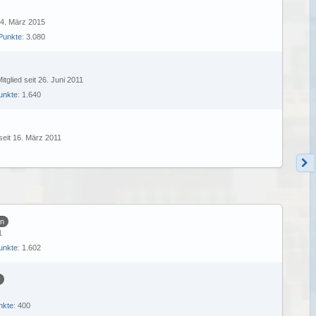
 24. März 2015
Punkte
3.080
itglied seit 26. Juni 2011
unkte
1.640
 seit 16. März 2011
en
1
unkte
1.602
nkte
400