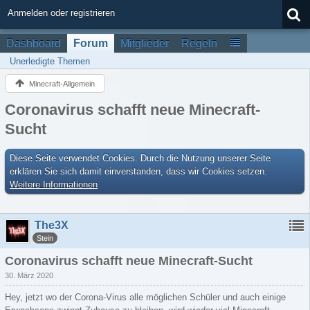
Anmelden oder registrieren
Dashboard
Forum
Mitglieder
Regeln
Unerledigte Themen
Minecraft-Allgemein
Coronavirus schafft neue Minecraft-
Sucht
Diese Seite verwendet Cookies. Durch die Nutzung unserer Seite
erklären Sie sich damit einverstanden, dass wir Cookies setzen.
Weitere Informationen
The3X
Stein
Coronavirus schafft neue Minecraft-Sucht
30. März 2020
Hey, jetzt wo der Corona-Virus alle möglichen Schüler und auch einige