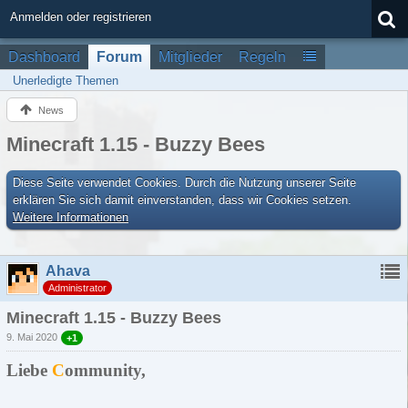
Anmelden oder registrieren
Dashboard
Forum
Mitglieder
Regeln
Unerledigte Themen
News
Minecraft 1.15 - Buzzy Bees
Diese Seite verwendet Cookies. Durch die Nutzung unserer Seite
erklären Sie sich damit einverstanden, dass wir Cookies setzen.
Weitere Informationen
Ahava
Administrator
Minecraft 1.15 - Buzzy Bees
9. Mai 2020
+1
Liebe
C
ommunity,