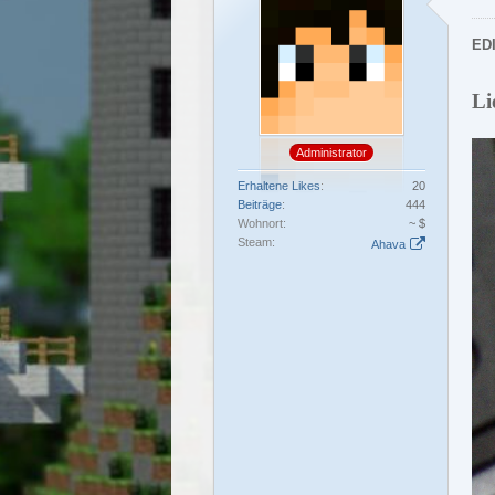
EDI
Li
Administrator
Erhaltene Likes
20
Beiträge
444
Wohnort
~ $
Steam
Ahava