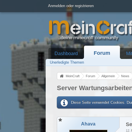
Anmelden oder registrieren
Forum
Dashboard
Mi
Unerledigte Themen
MeinCraft
Forum
Allgemein
News
Server Wartungsarbeite
Diese Seite verwendet Cookies. Dur
Ahava
Se
12. 