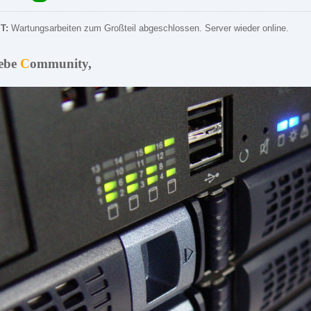
T:
Wartungsarbeiten zum Großteil abgeschlossen. Server wieder online.
ebe
C
ommunity,