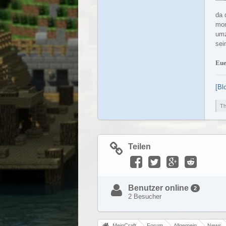
da 
mom
umz
sei
Eu
[Bl
Th
Teilen
Benutzer online
2
2 Besucher
MeinCraft
Forum
Allgemein
News