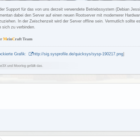
der Support für das von uns derzeit verwendete Betriebssystem (Debian Jessie
entan dabei den Server auf einen neuen Rootserver mit modernerer Hardwar
uziehen. In der Zwischenzeit wird der Server offline sein. Vermutlich sollte
n sich zu verbinden.
er
M
ein
C
raft Team
ockierte Grafik:
http://sig.sysprofile.de/quicksys/sysp-190217.png
]
e3X und Moorlog gefällt das.