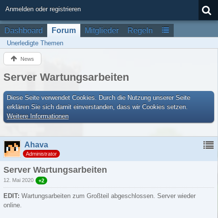
Anmelden oder registrieren
Dashboard
Forum
Mitglieder
Regeln
Unerledigte Themen
News
Server Wartungsarbeiten
Diese Seite verwendet Cookies. Durch die Nutzung unserer Seite
erklären Sie sich damit einverstanden, dass wir Cookies setzen.
Weitere Informationen
Ahava
Administrator
Server Wartungsarbeiten
12. Mai 2020
+2
EDIT:
Wartungsarbeiten zum Großteil abgeschlossen. Server wieder
online.