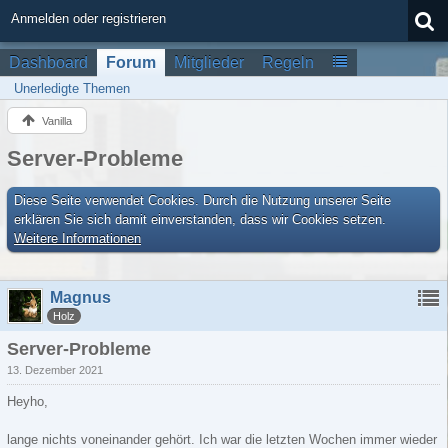
Anmelden oder registrieren
Dashboard
Forum
Mitglieder
Regeln
Unerledigte Themen
Vanilla
Server-Probleme
Diese Seite verwendet Cookies. Durch die Nutzung unserer Seite
erklären Sie sich damit einverstanden, dass wir Cookies setzen.
Weitere Informationen
Magnus
Holz
Server-Probleme
13. Dezember 2021
Heyho,
lange nichts voneinander gehört. Ich war die letzten Wochen immer wieder