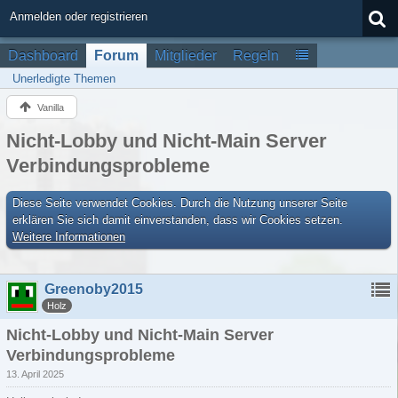
Anmelden oder registrieren
Dashboard
Forum
Mitglieder
Regeln
Unerledigte Themen
Vanilla
Nicht-Lobby und Nicht-Main Server
Verbindungsprobleme
Diese Seite verwendet Cookies. Durch die Nutzung unserer Seite
erklären Sie sich damit einverstanden, dass wir Cookies setzen.
Weitere Informationen
Greenoby2015
Holz
Nicht-Lobby und Nicht-Main Server
Verbindungsprobleme
13. April 2025