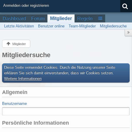
Anmelden oder registrieren
Dashboard
Forum
Mitglieder
Regeln
Letzte Aktivitäten
Benutzer online
Team-Mitglieder
Mitgliedersuche
Mitglieder
Mitgliedersuche
Diese Seite verwendet Cookies. Durch die Nutzung unserer Seite
erklären Sie sich damit einverstanden, dass wir Cookies setzen.
Weitere Informationen
Allgemein
Benutzername
Persönliche Informationen