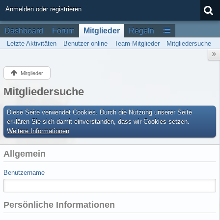
Anmelden oder registrieren
Dashboard
Forum
Mitglieder
Regeln
Letzte Aktivitäten
Benutzer online
Team-Mitglieder
Mitgliedersuche
Mitglieder
Mitgliedersuche
Diese Seite verwendet Cookies. Durch die Nutzung unserer Seite
erklären Sie sich damit einverstanden, dass wir Cookies setzen.
Weitere Informationen
Allgemein
Benutzername
Persönliche Informationen