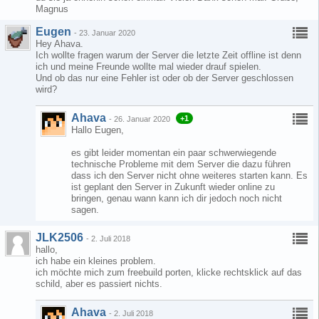
Magnus
Eugen
-
23. Januar 2020
Hey Ahava.
Ich wollte fragen warum der Server die letzte Zeit offline ist denn
ich und meine Freunde wollte mal wieder drauf spielen.
Und ob das nur eine Fehler ist oder ob der Server geschlossen
wird?
Ahava
+1
-
26. Januar 2020
Hallo Eugen,
es gibt leider momentan ein paar schwerwiegende
technische Probleme mit dem Server die dazu führen
dass ich den Server nicht ohne weiteres starten kann. Es
ist geplant den Server in Zukunft wieder online zu
bringen, genau wann kann ich dir jedoch noch nicht
sagen.
JLK2506
-
2. Juli 2018
hallo,
ich habe ein kleines problem.
ich möchte mich zum freebuild porten, klicke rechtsklick auf das
schild, aber es passiert nichts.
Ahava
-
2. Juli 2018