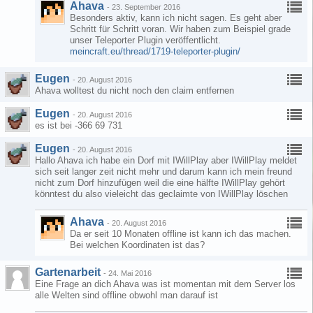
Ahava
-
23. September 2016
Besonders aktiv, kann ich nicht sagen. Es geht aber
Schritt für Schritt voran. Wir haben zum Beispiel grade
unser Teleporter Plugin veröffentlicht.
meincraft.eu/thread/1719-teleporter-plugin/
Eugen
-
20. August 2016
Ahava wolltest du nicht noch den claim entfernen
Eugen
-
20. August 2016
es ist bei -366 69 731
Eugen
-
20. August 2016
Hallo Ahava ich habe ein Dorf mit IWillPlay aber IWillPlay meldet
sich seit langer zeit nicht mehr und darum kann ich mein freund
nicht zum Dorf hinzufügen weil die eine hälfte IWillPlay gehört
könntest du also vieleicht das geclaimte von IWillPlay löschen
Ahava
-
20. August 2016
Da er seit 10 Monaten offline ist kann ich das machen.
Bei welchen Koordinaten ist das?
Gartenarbeit
-
24. Mai 2016
Eine Frage an dich Ahava was ist momentan mit dem Server los
alle Welten sind offline obwohl man darauf ist