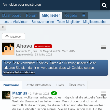
Anmelden oder registrieren
Dashboard
Forum
Mitglieder
Regeln
Letzte Aktivitäten
Benutzer online
Team-Mitglieder
Mitgliedersuche
Mitglieder
Ahava
Administrator
Männlich
28
aus ~ $
Mitglied seit 24. März 2015
Letzte Aktivität
13. März 2025
Diese Seite verwendet Cookies. Durch die Nutzung unserer Seite
erklären Sie sich damit einverstanden, dass wir Cookies setzen.
Weitere Informationen
Pinnwand
Letzte Aktivitäten
Likes
Über mich
Magnus
+2
-
2. Februar 2023
Servus, wollte mal anfragen, ob es möglich ist die aktuelle Vanilla-
Welt als Download zu bekommen. Mein Bruder und ich sind
vermutlich die einzigen, die diese nutzen und abschalten wolltest
du sie ja ohnehin schon einmal. Vielen Dank schon mal. Grüße,