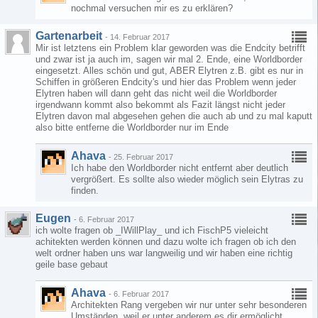
nochmal versuchen mir es zu erklären?
Gartenarbeit
-
14. Februar 2017
Mir ist letztens ein Problem klar geworden was die Endcity betrifft
und zwar ist ja auch im, sagen wir mal 2. Ende, eine Worldborder
eingesetzt. Alles schön und gut, ABER Elytren z.B. gibt es nur in
Schiffen in größeren Endcity's und hier das Problem wenn jeder
Elytren haben will dann geht das nicht weil die Worldborder
irgendwann kommt also bekommt als Fazit längst nicht jeder
Elytren davon mal abgesehen gehen die auch ab und zu mal kaputt
also bitte entferne die Worldborder nur im Ende
Ahava
-
25. Februar 2017
Ich habe den Worldborder nicht entfernt aber deutlich
vergrößert. Es sollte also wieder möglich sein Elytras zu
finden.
Eugen
-
6. Februar 2017
ich wolte fragen ob _IWillPlay_ und ich FischP5 vieleicht
achitekten werden können und dazu wolte ich fragen ob ich den
welt ordner haben uns war langweilig und wir haben eine richtig
geile base gebaut
Ahava
-
6. Februar 2017
Architekten Rang vergeben wir nur unter sehr besonderen
Umständen, weil er unter anderem es dir ermöglicht