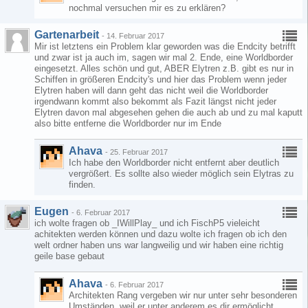
nochmal versuchen mir es zu erklären?
Gartenarbeit
-
14. Februar 2017
Mir ist letztens ein Problem klar geworden was die Endcity betrifft
und zwar ist ja auch im, sagen wir mal 2. Ende, eine Worldborder
eingesetzt. Alles schön und gut, ABER Elytren z.B. gibt es nur in
Schiffen in größeren Endcity's und hier das Problem wenn jeder
Elytren haben will dann geht das nicht weil die Worldborder
irgendwann kommt also bekommt als Fazit längst nicht jeder
Elytren davon mal abgesehen gehen die auch ab und zu mal kaputt
also bitte entferne die Worldborder nur im Ende
Ahava
-
25. Februar 2017
Ich habe den Worldborder nicht entfernt aber deutlich
vergrößert. Es sollte also wieder möglich sein Elytras zu
finden.
Eugen
-
6. Februar 2017
ich wolte fragen ob _IWillPlay_ und ich FischP5 vieleicht
achitekten werden können und dazu wolte ich fragen ob ich den
welt ordner haben uns war langweilig und wir haben eine richtig
geile base gebaut
Ahava
-
6. Februar 2017
Architekten Rang vergeben wir nur unter sehr besonderen
Umständen, weil er unter anderem es dir ermöglicht