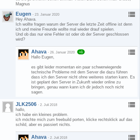
Magnus
Eugen
-
23. Januar 2020
Hey Ahava.
Ich wollte fragen warum der Server die letzte Zeit offline ist denn
ich und meine Freunde wollte mal wieder drauf spielen.
Und ob das nur eine Fehler ist oder ob der Server geschlossen
wird?
Ahava
+1
-
26. Januar 2020
Hallo Eugen,
es gibt leider momentan ein paar schwerwiegende
technische Probleme mit dem Server die dazu führen
dass ich den Server nicht ohne weiteres starten kann. Es
ist geplant den Server in Zukunft wieder online zu
bringen, genau wann kann ich dir jedoch noch nicht
sagen.
JLK2506
-
2. Juli 2018
hallo,
ich habe ein kleines problem.
ich möchte mich zum freebuild porten, klicke rechtsklick auf das
schild, aber es passiert nichts.
Ahava
-
2. Juli 2018