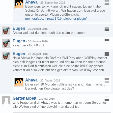
Ahava
-
23. September 2016
Besonders aktiv, kann ich nicht sagen. Es geht aber
Schritt für Schritt voran. Wir haben zum Beispiel grade
unser Teleporter Plugin veröffentlicht.
meincraft.eu/thread/1719-teleporter-plugin/
Eugen
-
20. August 2016
Ahava wolltest du nicht noch den claim entfernen
Eugen
-
20. August 2016
es ist bei -366 69 731
Eugen
-
20. August 2016
Hallo Ahava ich habe ein Dorf mit IWillPlay aber IWillPlay meldet
sich seit langer zeit nicht mehr und darum kann ich mein freund
nicht zum Dorf hinzufügen weil die eine hälfte IWillPlay gehört
könntest du also vieleicht das geclaimte von IWillPlay löschen
Ahava
-
20. August 2016
Da er seit 10 Monaten offline ist kann ich das machen.
Bei welchen Koordinaten ist das?
Gartenarbeit
-
24. Mai 2016
Eine Frage an dich Ahava was ist momentan mit dem Server los
alle Welten sind offline obwohl man darauf ist