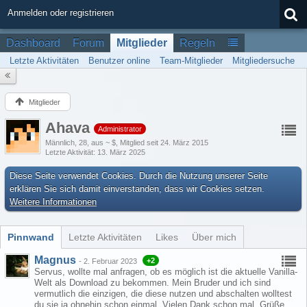
Anmelden oder registrieren
Dashboard
Forum
Mitglieder
Regeln
Letzte Aktivitäten
Benutzer online
Team-Mitglieder
Mitgliedersuche
Mitglieder
Ahava
Administrator
Männlich
28
aus ~ $
Mitglied seit 24. März 2015
Letzte Aktivität
13. März 2025
Diese Seite verwendet Cookies. Durch die Nutzung unserer Seite
erklären Sie sich damit einverstanden, dass wir Cookies setzen.
Weitere Informationen
Pinnwand
Letzte Aktivitäten
Likes
Über mich
Magnus
+2
-
2. Februar 2023
Servus, wollte mal anfragen, ob es möglich ist die aktuelle Vanilla-
Welt als Download zu bekommen. Mein Bruder und ich sind
vermutlich die einzigen, die diese nutzen und abschalten wolltest
du sie ja ohnehin schon einmal. Vielen Dank schon mal. Grüße,