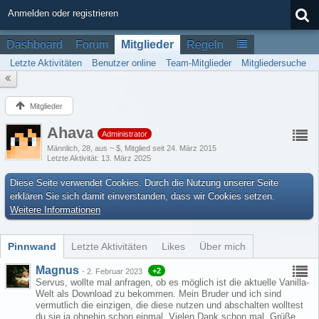
Anmelden oder registrieren
Dashboard
Forum
Mitglieder
Regeln
Letzte Aktivitäten
Benutzer online
Team-Mitglieder
Mitgliedersuche
Mitglieder
Ahava
Administrator
Männlich
28
aus ~ $
Mitglied seit 24. März 2015
Letzte Aktivität
13. März 2025
Diese Seite verwendet Cookies. Durch die Nutzung unserer Seite
erklären Sie sich damit einverstanden, dass wir Cookies setzen.
Weitere Informationen
Pinnwand
Letzte Aktivitäten
Likes
Über mich
Magnus
+2
-
2. Februar 2023
Servus, wollte mal anfragen, ob es möglich ist die aktuelle Vanilla-
Welt als Download zu bekommen. Mein Bruder und ich sind
vermutlich die einzigen, die diese nutzen und abschalten wolltest
du sie ja ohnehin schon einmal. Vielen Dank schon mal. Grüße,