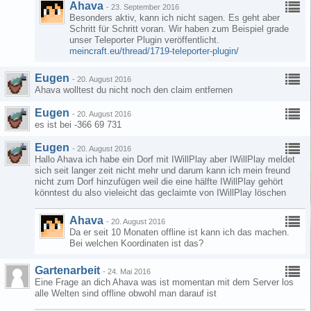
Ahava
-
23. September 2016
Besonders aktiv, kann ich nicht sagen. Es geht aber
Schritt für Schritt voran. Wir haben zum Beispiel grade
unser Teleporter Plugin veröffentlicht.
meincraft.eu/thread/1719-teleporter-plugin/
Eugen
-
20. August 2016
Ahava wolltest du nicht noch den claim entfernen
Eugen
-
20. August 2016
es ist bei -366 69 731
Eugen
-
20. August 2016
Hallo Ahava ich habe ein Dorf mit IWillPlay aber IWillPlay meldet
sich seit langer zeit nicht mehr und darum kann ich mein freund
nicht zum Dorf hinzufügen weil die eine hälfte IWillPlay gehört
könntest du also vieleicht das geclaimte von IWillPlay löschen
Ahava
-
20. August 2016
Da er seit 10 Monaten offline ist kann ich das machen.
Bei welchen Koordinaten ist das?
Gartenarbeit
-
24. Mai 2016
Eine Frage an dich Ahava was ist momentan mit dem Server los
alle Welten sind offline obwohl man darauf ist