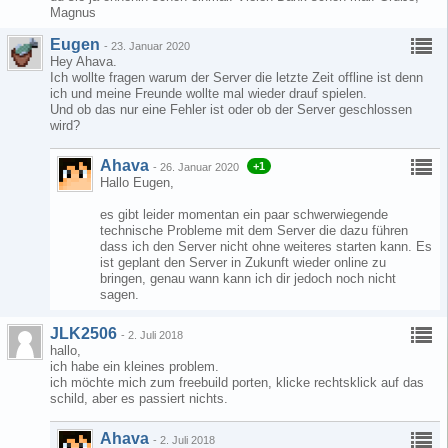
Magnus
Eugen
-
23. Januar 2020
Hey Ahava.
Ich wollte fragen warum der Server die letzte Zeit offline ist denn
ich und meine Freunde wollte mal wieder drauf spielen.
Und ob das nur eine Fehler ist oder ob der Server geschlossen
wird?
Ahava
+1
-
26. Januar 2020
Hallo Eugen,
es gibt leider momentan ein paar schwerwiegende
technische Probleme mit dem Server die dazu führen
dass ich den Server nicht ohne weiteres starten kann. Es
ist geplant den Server in Zukunft wieder online zu
bringen, genau wann kann ich dir jedoch noch nicht
sagen.
JLK2506
-
2. Juli 2018
hallo,
ich habe ein kleines problem.
ich möchte mich zum freebuild porten, klicke rechtsklick auf das
schild, aber es passiert nichts.
Ahava
-
2. Juli 2018