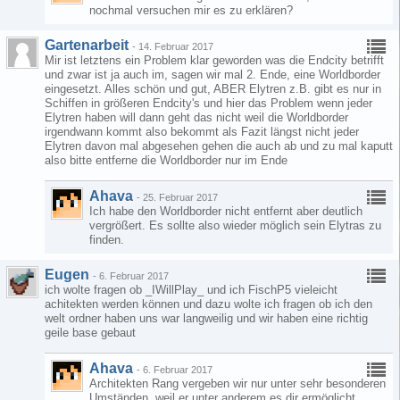
nochmal versuchen mir es zu erklären?
Gartenarbeit
-
14. Februar 2017
Mir ist letztens ein Problem klar geworden was die Endcity betrifft
und zwar ist ja auch im, sagen wir mal 2. Ende, eine Worldborder
eingesetzt. Alles schön und gut, ABER Elytren z.B. gibt es nur in
Schiffen in größeren Endcity's und hier das Problem wenn jeder
Elytren haben will dann geht das nicht weil die Worldborder
irgendwann kommt also bekommt als Fazit längst nicht jeder
Elytren davon mal abgesehen gehen die auch ab und zu mal kaputt
also bitte entferne die Worldborder nur im Ende
Ahava
-
25. Februar 2017
Ich habe den Worldborder nicht entfernt aber deutlich
vergrößert. Es sollte also wieder möglich sein Elytras zu
finden.
Eugen
-
6. Februar 2017
ich wolte fragen ob _IWillPlay_ und ich FischP5 vieleicht
achitekten werden können und dazu wolte ich fragen ob ich den
welt ordner haben uns war langweilig und wir haben eine richtig
geile base gebaut
Ahava
-
6. Februar 2017
Architekten Rang vergeben wir nur unter sehr besonderen
Umständen, weil er unter anderem es dir ermöglicht