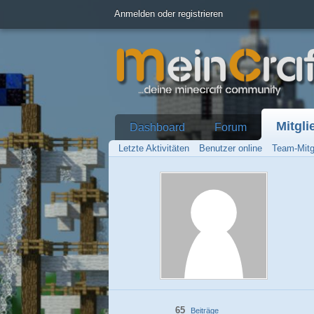
Anmelden oder registrieren
Mitgli
Dashboard
Forum
Letzte Aktivitäten
Benutzer online
Team-Mitg
65
Beiträge