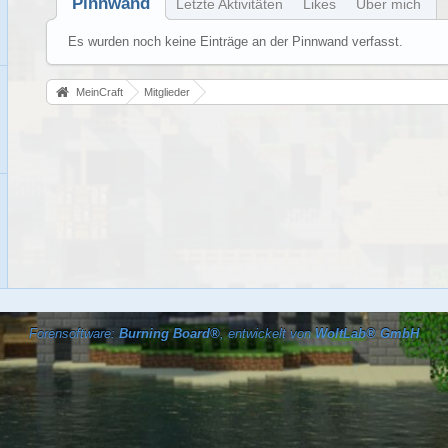
Pinnwand
Letzte Aktivitäten
Likes
Über mich
Es wurden noch keine Einträge an der Pinnwand verfasst.
MeinCraft
Mitglieder
Forensoftware:
Burning Board®
, entwickelt von
WoltLab® GmbH