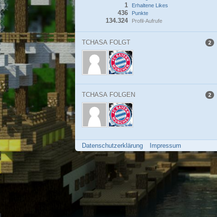
1
Erhaltene Likes
436
Punkte
134.324
Profil-Aufrufe
TCHASA FOLGT
2
TCHASA FOLGEN
2
Datenschutzerklärung
Impressum