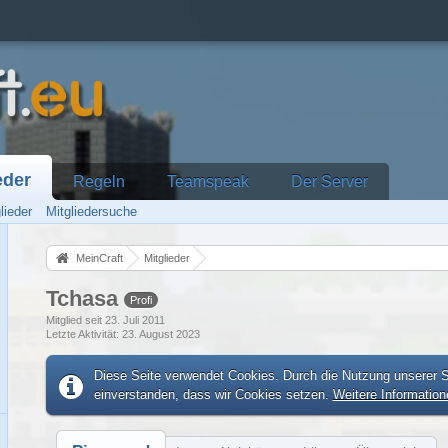
eder
Regeln
Teamspeak
Der Server
lieder
Mitgliedersuche
MeinCraft
Mitglieder
Tchasa
Profi
Mitglied seit 23. Juli 2011
Letzte Aktivität
23. August 2023
Diese Seite verwendet Cookies. Durch die Nutzung unserer Se
einverstanden, dass wir Cookies setzen.
Weitere Information