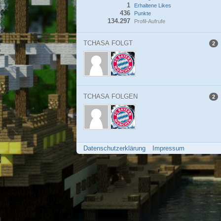
1
Erhaltene Likes
436
Punkte
134.297
Profil-Aufrufe
TCHASA FOLGT
2
TCHASA FOLGEN
2
Datenschutzerklärung
Impressum