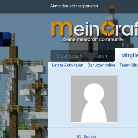
Anmelden oder registrieren
Mitgli
Dashboard
Forum
Letzte Aktivitäten
Benutzer online
Team-Mitg
65
Beiträge