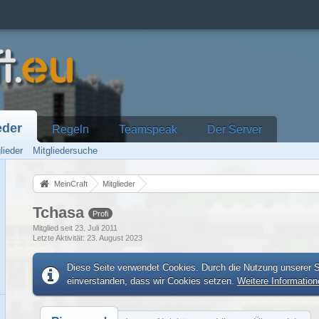
eder
Regeln
Teamspeak
Der Server
lieder
Mitgliedersuche
MeinCraft
Mitglieder
Tchasa
Profi
Mitglied seit 23. Juli 2011
Letzte Aktivität
23. August 2023
Diese Seite verwendet Cookies. Durch die Nutzung unserer Se
einverstanden, dass wir Cookies setzen.
Weitere Information