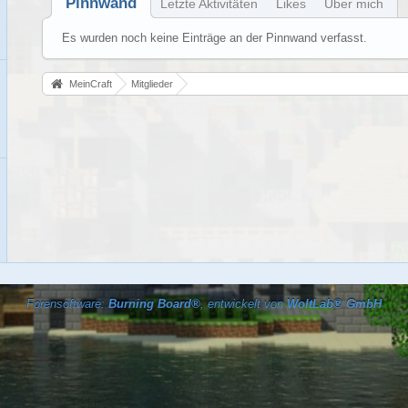
Pinnwand
Letzte Aktivitäten
Likes
Über mich
Es wurden noch keine Einträge an der Pinnwand verfasst.
MeinCraft
Mitglieder
Forensoftware:
Burning Board®
, entwickelt von
WoltLab® GmbH