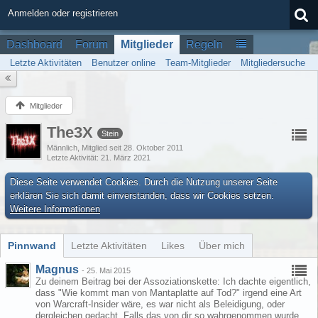
Anmelden oder registrieren
Dashboard
Forum
Mitglieder
Regeln
Letzte Aktivitäten
Benutzer online
Team-Mitglieder
Mitgliedersuche
Mitglieder
The3X
Stein
Männlich
Mitglied seit 28. Oktober 2011
Letzte Aktivität
21. März 2021
Diese Seite verwendet Cookies. Durch die Nutzung unserer Seite
erklären Sie sich damit einverstanden, dass wir Cookies setzen.
Weitere Informationen
Pinnwand
Letzte Aktivitäten
Likes
Über mich
Magnus
-
25. Mai 2015
Zu deinem Beitrag bei der Assoziationskette: Ich dachte eigentlich,
dass "Wie kommt man von Mantaplatte auf Tod?" irgend eine Art
von Warcraft-Insider wäre, es war nicht als Beleidigung, oder
dergleichen gedacht. Falls das von dir so wahrgenommen wurde,