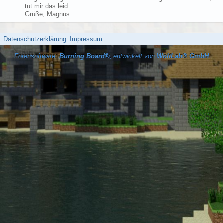
tut mir das leid.
Grüße, Magnus
Datenschutzerklärung
Impressum
Forensoftware:
Burning Board®
, entwickelt von
WoltLab® GmbH