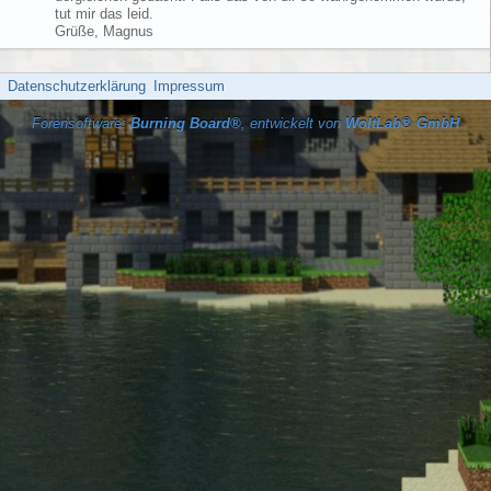
tut mir das leid.
Grüße, Magnus
Datenschutzerklärung
Impressum
Forensoftware:
Burning Board®
, entwickelt von
WoltLab® GmbH