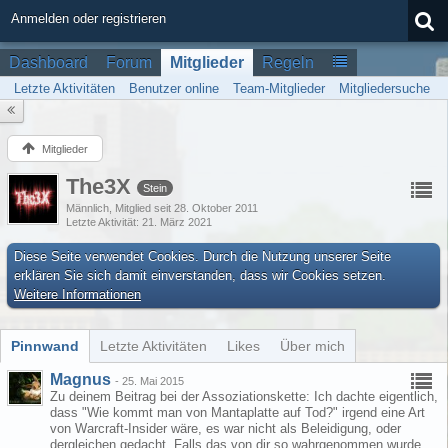
Anmelden oder registrieren
Dashboard
Forum
Mitglieder
Regeln
Letzte Aktivitäten
Benutzer online
Team-Mitglieder
Mitgliedersuche
Mitglieder
The3X
Stein
Männlich
Mitglied seit 28. Oktober 2011
Letzte Aktivität
21. März 2021
Diese Seite verwendet Cookies. Durch die Nutzung unserer Seite
erklären Sie sich damit einverstanden, dass wir Cookies setzen.
Weitere Informationen
Pinnwand
Letzte Aktivitäten
Likes
Über mich
Magnus
-
25. Mai 2015
Zu deinem Beitrag bei der Assoziationskette: Ich dachte eigentlich,
dass "Wie kommt man von Mantaplatte auf Tod?" irgend eine Art
von Warcraft-Insider wäre, es war nicht als Beleidigung, oder
dergleichen gedacht. Falls das von dir so wahrgenommen wurde,