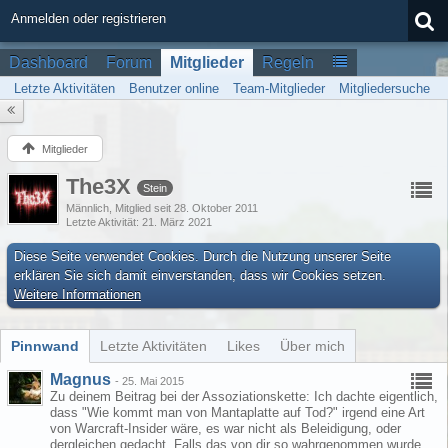
Anmelden oder registrieren
Dashboard
Forum
Mitglieder
Regeln
Letzte Aktivitäten
Benutzer online
Team-Mitglieder
Mitgliedersuche
Mitglieder
The3X
Stein
Männlich
Mitglied seit 28. Oktober 2011
Letzte Aktivität
21. März 2021
Diese Seite verwendet Cookies. Durch die Nutzung unserer Seite
erklären Sie sich damit einverstanden, dass wir Cookies setzen.
Weitere Informationen
Pinnwand
Letzte Aktivitäten
Likes
Über mich
Magnus
-
25. Mai 2015
Zu deinem Beitrag bei der Assoziationskette: Ich dachte eigentlich,
dass "Wie kommt man von Mantaplatte auf Tod?" irgend eine Art
von Warcraft-Insider wäre, es war nicht als Beleidigung, oder
dergleichen gedacht. Falls das von dir so wahrgenommen wurde,