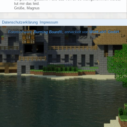
tut mir das leid.
Grüße, Magnus
Datenschutzerklärung
Impressum
Forensoftware:
Burning Board®
, entwickelt von
WoltLab® GmbH