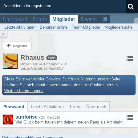
Anmelden oder registrieren
Dashboard
Forum
Mitglieder
Regeln
Letzte Aktivitäten
Benutzer online
Team-Mitglieder
Mitgliedersuche
Mitglieder
Rhaxus
Stein
Mitglied seit 24. Dezember 2011
Letzte Aktivität
18. April 2017
Diese Seite verwendet Cookies. Durch die Nutzung unserer Seite
erklären Sie sich damit einverstanden, dass wir Cookies setzen.
Weitere Informationen
Pinnwand
Letzte Aktivitäten
Likes
Über mich
sunforise
-
28. Mai 2015
Viel Glück beim bauen mit deinem neuen Rang als Architekt
Datenschutzerklärung
Impressum