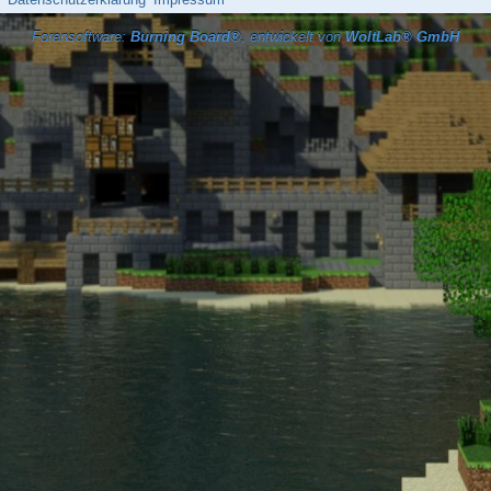
Forensoftware:
Burning Board®
, entwickelt von
WoltLab® GmbH