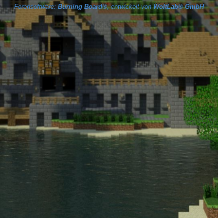
Forensoftware:
Burning Board®
, entwickelt von
WoltLab® GmbH