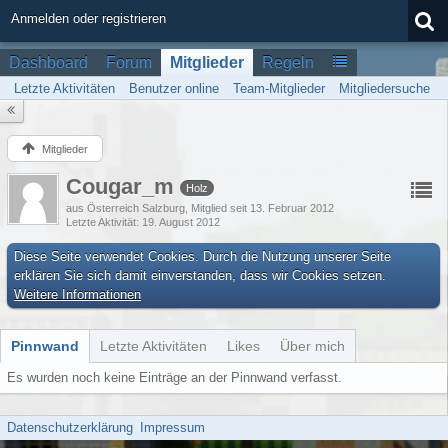
Anmelden oder registrieren
Dashboard
Forum
Mitglieder
Regeln
Letzte Aktivitäten
Benutzer online
Team-Mitglieder
Mitgliedersuche
Mitglieder
Cougar_m
Holz
aus Österreich Salzburg
Mitglied seit 13. Februar 2012
Letzte Aktivität
19. August 2012
Diese Seite verwendet Cookies. Durch die Nutzung unserer Seite
erklären Sie sich damit einverstanden, dass wir Cookies setzen.
Weitere Informationen
Pinnwand
Letzte Aktivitäten
Likes
Über mich
Es wurden noch keine Einträge an der Pinnwand verfasst.
Datenschutzerklärung
Impressum