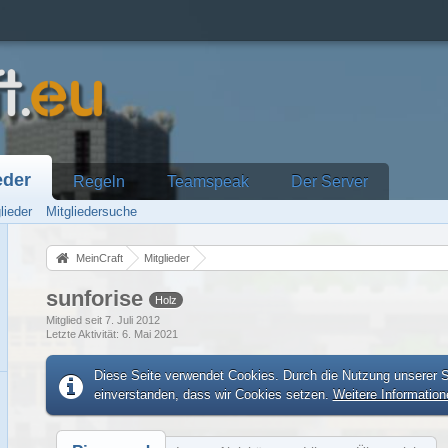
eder
Regeln
Teamspeak
Der Server
lieder
Mitgliedersuche
MeinCraft
Mitglieder
sunforise
Holz
Mitglied seit 7. Juli 2012
Letzte Aktivität
6. Mai 2021
Diese Seite verwendet Cookies. Durch die Nutzung unserer Se
einverstanden, dass wir Cookies setzen.
Weitere Information