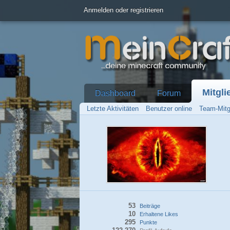
Anmelden oder registrieren
Mitgli
Dashboard
Forum
Letzte Aktivitäten
Benutzer online
Team-Mitg
53
Beiträge
10
Erhaltene Likes
295
Punkte