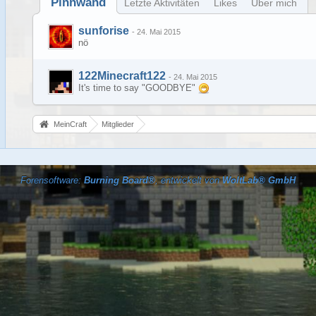
Pinnwand
Letzte Aktivitäten
Likes
Über mich
sunforise
-
24. Mai 2015
nö
122Minecraft122
-
24. Mai 2015
It's time to say "GOODBYE"
MeinCraft
Mitglieder
Forensoftware:
Burning Board®
, entwickelt von
WoltLab® GmbH