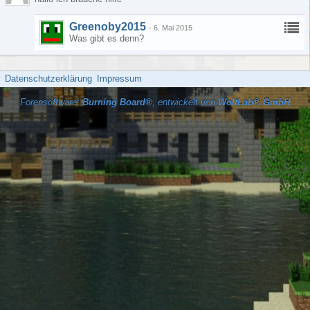
Greenoby2015
-
6. Mai 2015
Was gibt es denn?
Datenschutzerklärung
Impressum
Forensoftware:
Burning Board®
, entwickelt von
WoltLab® GmbH