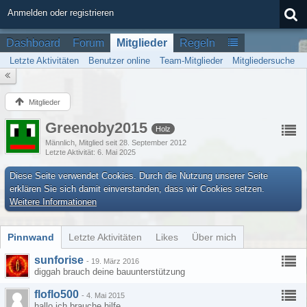
Anmelden oder registrieren
Dashboard
Forum
Mitglieder
Regeln
Letzte Aktivitäten
Benutzer online
Team-Mitglieder
Mitgliedersuche
Mitglieder
Greenoby2015
Holz
Männlich
Mitglied seit 28. September 2012
Letzte Aktivität
6. Mai 2025
Diese Seite verwendet Cookies. Durch die Nutzung unserer Seite
erklären Sie sich damit einverstanden, dass wir Cookies setzen.
Weitere Informationen
Pinnwand
Letzte Aktivitäten
Likes
Über mich
sunforise
-
19. März 2016
diggah brauch deine bauunterstützung
floflo500
-
4. Mai 2015
hallo ich brauche hilfe