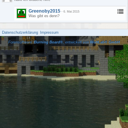
Greenoby2015
-
6. Mai 2015
Was gibt es denn?
Datenschutzerklärung
Impressum
Forensoftware:
Burning Board®
, entwickelt von
WoltLab® GmbH