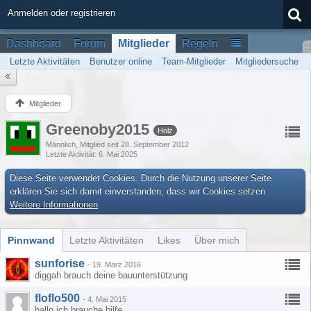
Anmelden oder registrieren
Dashboard
Forum
Mitglieder
Regeln
Letzte Aktivitäten
Benutzer online
Team-Mitglieder
Mitgliedersuche
Mitglieder
Greenoby2015
Holz
Männlich
Mitglied seit 28. September 2012
Letzte Aktivität
6. Mai 2025
Diese Seite verwendet Cookies. Durch die Nutzung unserer Seite
erklären Sie sich damit einverstanden, dass wir Cookies setzen.
Weitere Informationen
Pinnwand
Letzte Aktivitäten
Likes
Über mich
sunforise
-
19. März 2016
diggah brauch deine bauunterstützung
floflo500
-
4. Mai 2015
hallo ich brauche hilfe