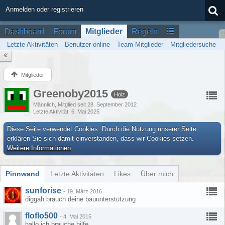
Anmelden oder registrieren
Dashboard
Forum
Mitglieder
Regeln
Letzte Aktivitäten
Benutzer online
Team-Mitglieder
Mitgliedersuche
Mitglieder
Greenoby2015
Holz
Männlich
Mitglied seit 28. September 2012
Letzte Aktivität
6. Mai 2025
Diese Seite verwendet Cookies. Durch die Nutzung unserer Seite
erklären Sie sich damit einverstanden, dass wir Cookies setzen.
Weitere Informationen
Pinnwand
Letzte Aktivitäten
Likes
Über mich
sunforise
-
19. März 2016
diggah brauch deine bauunterstützung
floflo500
-
4. Mai 2015
hallo ich brauche hilfe