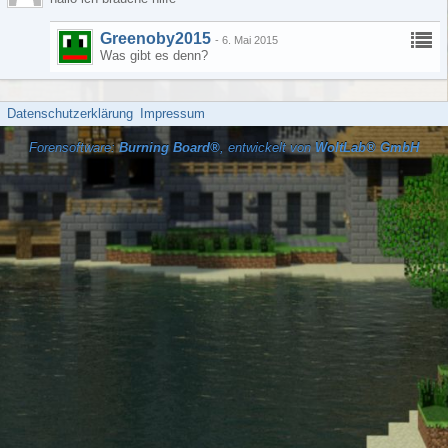
Greenoby2015
-
6. Mai 2015
Was gibt es denn?
Datenschutzerklärung
Impressum
Forensoftware:
Burning Board®
, entwickelt von
WoltLab® GmbH