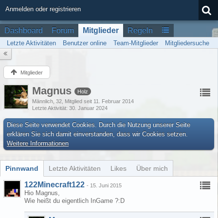
Anmelden oder registrieren
Dashboard
Forum
Mitglieder
Regeln
Letzte Aktivitäten
Benutzer online
Team-Mitglieder
Mitgliedersuche
Mitglieder
Magnus
Holz
Männlich
32
Mitglied seit 11. Februar 2014
Letzte Aktivität
30. Januar 2024
Diese Seite verwendet Cookies. Durch die Nutzung unserer Seite
erklären Sie sich damit einverstanden, dass wir Cookies setzen.
Weitere Informationen
Pinnwand
Letzte Aktivitäten
Likes
Über mich
122Minecraft122
-
15. Juni 2015
Hio Magnus,
Wie heißt du eigentlich InGame ?:D