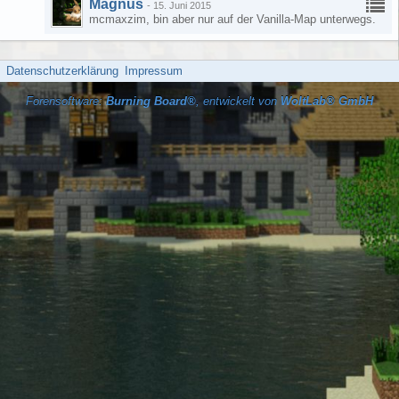
Magnus
-
15. Juni 2015
mcmaxzim, bin aber nur auf der Vanilla-Map unterwegs.
Datenschutzerklärung
Impressum
Forensoftware:
Burning Board®
, entwickelt von
WoltLab® GmbH