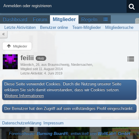
Anmelden oder registrieren
Dashboard
Forum
Mitglieder
Regeln
Letzte Aktivitäten
Benutzer online
Team-Mitglieder
Mitgliedersuche
Mitglieder
feilii
Holz
Männlich
26
aus Braunschweig, Niedersachen
Mitglied seit 11. August 2014
Letzte Aktivität
4. Juni 2019
Diese Seite verwendet Cookies. Durch die Nutzung unserer Seite
erklären Sie sich damit einverstanden, dass wir Cookies setzen.
Weitere Informationen
Der Benutzer hat den Zugriff auf sein vollständiges Profil eingeschränkt.
Datenschutzerklärung
Impressum
Forensoftware:
Burning Board®
, entwickelt von
WoltLab® GmbH