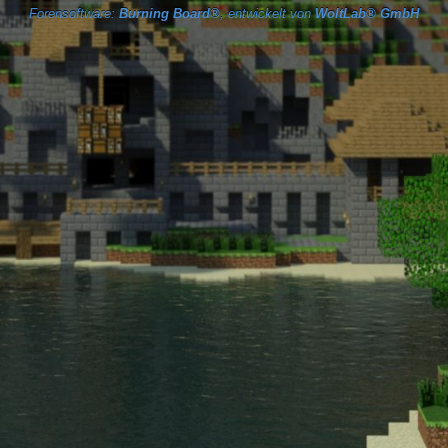
Forensoftware:
Burning Board®
, entwickelt von
WoltLab® GmbH