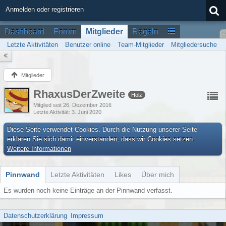
Anmelden oder registrieren
Dashboard
Forum
Mitglieder
Regeln
Letzte Aktivitäten
Benutzer online
Team-Mitglieder
Mitgliedersuche
Mitglieder
RhaxusDerZweite
Holz
Mitglied seit 26. Dezember 2016
Letzte Aktivität
3. Juni 2020
Diese Seite verwendet Cookies. Durch die Nutzung unserer Seite
erklären Sie sich damit einverstanden, dass wir Cookies setzen.
Weitere Informationen
Pinnwand
Letzte Aktivitäten
Likes
Über mich
Es wurden noch keine Einträge an der Pinnwand verfasst.
Datenschutzerklärung
Impressum