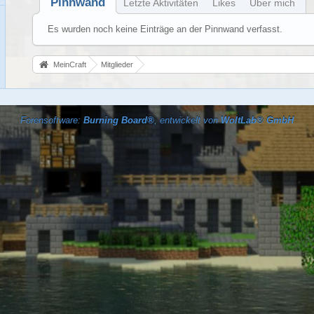
Pinnwand
Letzte Aktivitäten
Likes
Über mich
Es wurden noch keine Einträge an der Pinnwand verfasst.
MeinCraft
Mitglieder
Forensoftware:
Burning Board®
, entwickelt von
WoltLab® GmbH