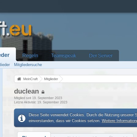
eder
Regeln
Teamspeak
Der Server
lieder
Mitgliedersuche
MeinCraft
Mitglieder
duclean
Mitglied seit 19. September 2023
Letzte Aktivität
19. September 2023
Diese Seite verwendet Cookies. Durch die Nutzung unserer Se
einverstanden, dass wir Cookies setzen.
Weitere Information