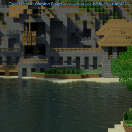
Forensoftware:
Burning Board®
, entwickelt von
WoltLab® GmbH