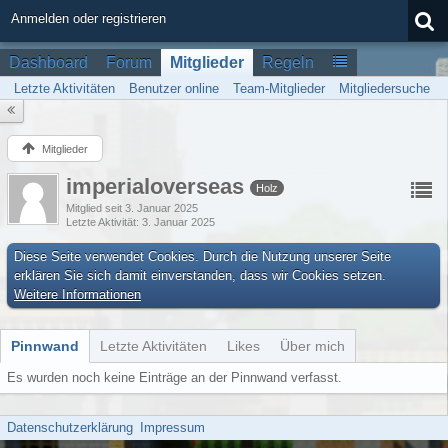
Anmelden oder registrieren
Dashboard
Forum
Mitglieder
Regeln
Letzte Aktivitäten
Benutzer online
Team-Mitglieder
Mitgliedersuche
Mitglieder
imperialoverseas
Holz
Mitglied seit 3. Januar 2025
Letzte Aktivität
3. Januar 2025
Diese Seite verwendet Cookies. Durch die Nutzung unserer Seite
erklären Sie sich damit einverstanden, dass wir Cookies setzen.
Weitere Informationen
Pinnwand
Letzte Aktivitäten
Likes
Über mich
Es wurden noch keine Einträge an der Pinnwand verfasst.
Datenschutzerklärung
Impressum