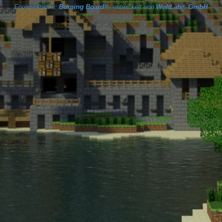
Forensoftware:
Burning Board®
, entwickelt von
WoltLab® GmbH