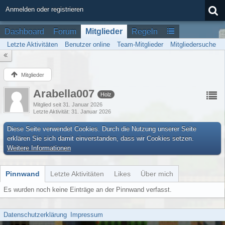
Anmelden oder registrieren
Dashboard
Forum
Mitglieder
Regeln
Letzte Aktivitäten
Benutzer online
Team-Mitglieder
Mitgliedersuche
Mitglieder
Arabella007
Holz
Mitglied seit 31. Januar 2026
Letzte Aktivität
31. Januar 2026
Diese Seite verwendet Cookies. Durch die Nutzung unserer Seite
erklären Sie sich damit einverstanden, dass wir Cookies setzen.
Weitere Informationen
Pinnwand
Letzte Aktivitäten
Likes
Über mich
Es wurden noch keine Einträge an der Pinnwand verfasst.
Datenschutzerklärung
Impressum