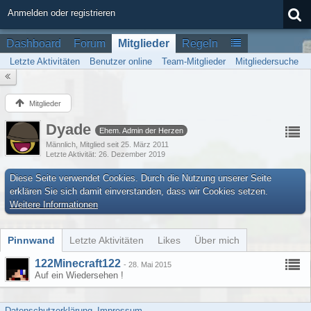
Anmelden oder registrieren
Dashboard
Forum
Mitglieder
Regeln
Letzte Aktivitäten
Benutzer online
Team-Mitglieder
Mitgliedersuche
Mitglieder
Dyade
Ehem. Admin der Herzen
Männlich
Mitglied seit 25. März 2011
Letzte Aktivität
26. Dezember 2019
Diese Seite verwendet Cookies. Durch die Nutzung unserer Seite
erklären Sie sich damit einverstanden, dass wir Cookies setzen.
Weitere Informationen
Pinnwand
Letzte Aktivitäten
Likes
Über mich
122Minecraft122
-
28. Mai 2015
Auf ein Wiedersehen !
Datenschutzerklärung
Impressum