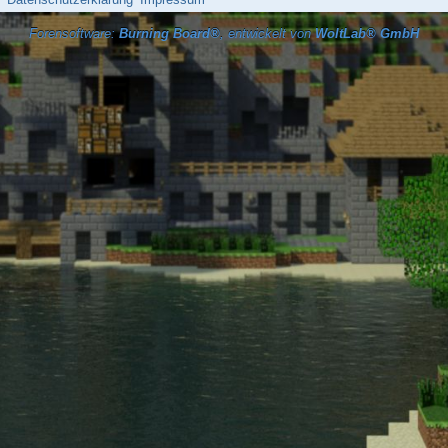
Forensoftware:
Burning Board®
, entwickelt von
WoltLab® GmbH