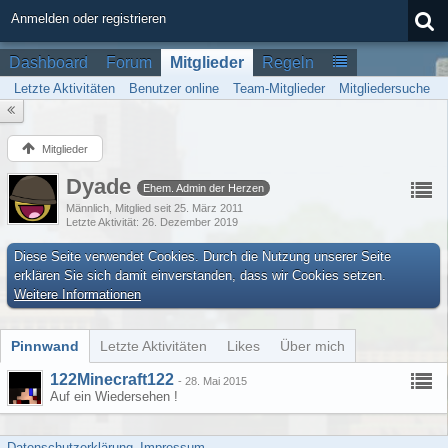
Anmelden oder registrieren
Dashboard
Forum
Mitglieder
Regeln
Letzte Aktivitäten
Benutzer online
Team-Mitglieder
Mitgliedersuche
Mitglieder
Dyade
Ehem. Admin der Herzen
Männlich
Mitglied seit 25. März 2011
Letzte Aktivität
26. Dezember 2019
Diese Seite verwendet Cookies. Durch die Nutzung unserer Seite
erklären Sie sich damit einverstanden, dass wir Cookies setzen.
Weitere Informationen
Pinnwand
Letzte Aktivitäten
Likes
Über mich
122Minecraft122
-
28. Mai 2015
Auf ein Wiedersehen !
Datenschutzerklärung
Impressum