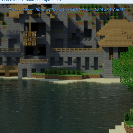
Forensoftware:
Burning Board®
, entwickelt von
WoltLab® GmbH