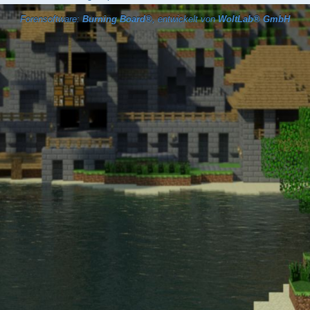
Forensoftware:
Burning Board®
, entwickelt von
WoltLab® GmbH