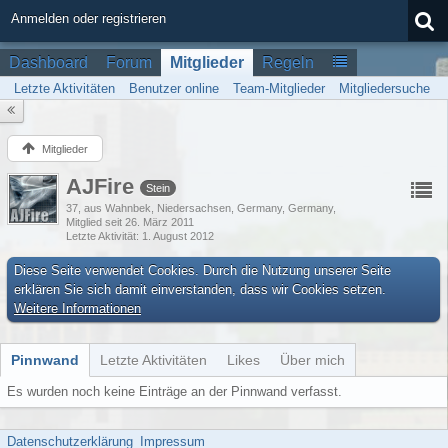
Anmelden oder registrieren
Dashboard
Forum
Mitglieder
Regeln
Letzte Aktivitäten
Benutzer online
Team-Mitglieder
Mitgliedersuche
Mitglieder
AJFire
Stein
37
aus Wahnbek, Niedersachsen, Germany, Germany
Mitglied seit 26. März 2011
Letzte Aktivität
1. August 2012
Diese Seite verwendet Cookies. Durch die Nutzung unserer Seite
erklären Sie sich damit einverstanden, dass wir Cookies setzen.
Weitere Informationen
Pinnwand
Letzte Aktivitäten
Likes
Über mich
Es wurden noch keine Einträge an der Pinnwand verfasst.
Datenschutzerklärung
Impressum