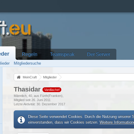
eder
Regeln
Teamspeak
Der Server
lieder
Mitgliedersuche
MeinCraft
Mitglieder
Thasidar
Vanillachef
Männlich
40
aus Fürth(Franken)
Mitglied seit 26. Juni 2011
Letzte Aktivität
30. Dezember 2017
Diese Seite verwendet Cookies. Durch die Nutzung unserer Se
einverstanden, dass wir Cookies setzen.
Weitere Information