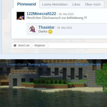
Pinnwand
Letzte Aktivitäten
Likes
Über mich
122Minecraft122
-
28. Mai 2015
Herzlichen Glückwunsch zur beförderung !!!
Thasidar
-
29. Mai 2015
Danke
MeinCraft
Mitglieder
Forensoftware:
Burning Board®
, entwickelt von
WoltLab® GmbH