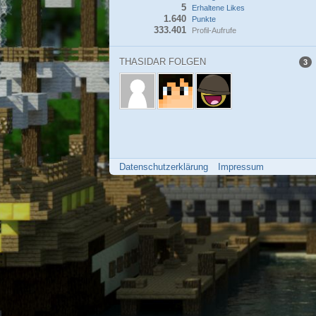
5
Erhaltene Likes
1.640
Punkte
333.401
Profil-Aufrufe
THASIDAR FOLGEN
3
Datenschutzerklärung
Impressum