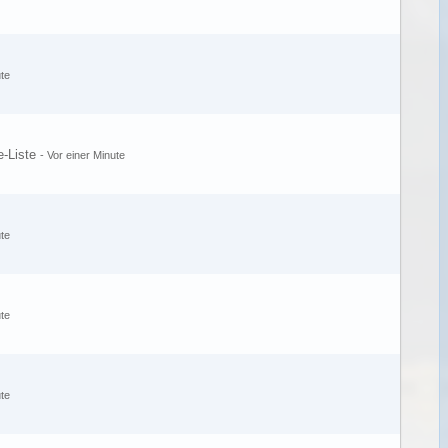
te
e-Liste
-
Vor einer Minute
te
te
te