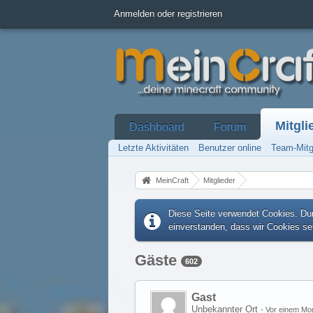
Anmelden oder registrieren
Mitgli
Dashboard
Forum
Letzte Aktivitäten
Benutzer online
Team-Mitg
MeinCraft
Mitglieder
Diese Seite verwendet Cookies. Dur
einverstanden, dass wir Cookies s
Gäste
602
Gast
Unbekannter Ort
-
Vor einem Mo