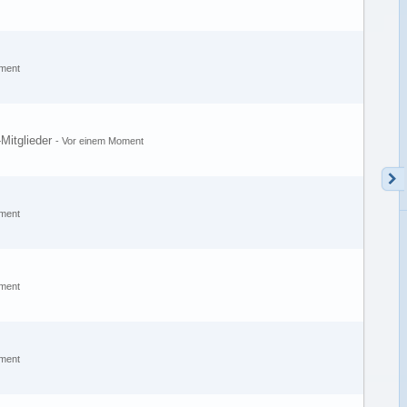
ment
-Mitglieder
-
Vor einem Moment
ment
ment
ment