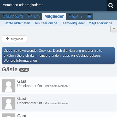
Anmelden oder registrieren
Dashboard
Forum
Mitglieder
Regeln
Letzte Aktivitäten
Benutzer online
Team-Mitglieder
Mitgliedersuche
Mitglieder
Diese Seite verwendet Cookies. Durch die Nutzung unserer Seite
erklären Sie sich damit einverstanden, dass wir Cookies setzen.
Weitere Informationen
Gäste
2.408
Gast
Unbekannter Ort
-
Vor einem Moment
Gast
Unbekannter Ort
-
Vor einem Moment
Gast