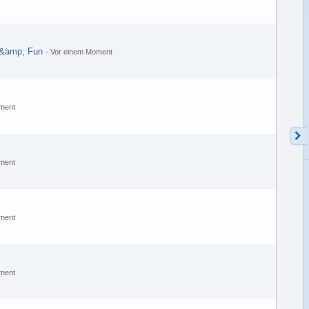
&amp; Fun
-
Vor einem Moment
ment
ment
ment
ment