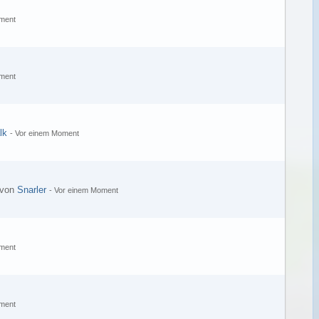
ment
ment
lk
-
Vor einem Moment
 von
Snarler
-
Vor einem Moment
ment
ment