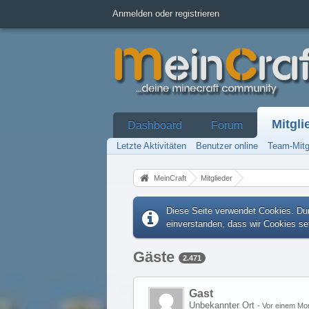
Anmelden oder registrieren
Mitgli
Dashboard
Forum
Letzte Aktivitäten
Benutzer online
Team-Mitg
MeinCraft
Mitglieder
Diese Seite verwendet Cookies. Dur
einverstanden, dass wir Cookies s
Gäste
2.471
Gast
Unbekannter Ort
-
Vor einem Mo